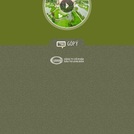
GÓP Ý