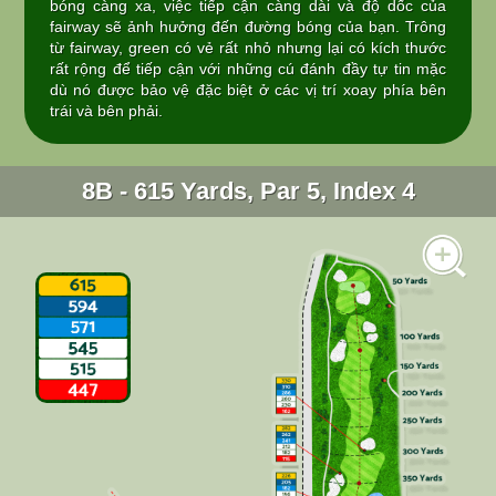
bóng càng xa, việc tiếp cận càng dài và độ dốc của
fairway sẽ ảnh hưởng đến đường bóng của bạn. Trông
từ fairway, green có vẻ rất nhỏ nhưng lại có kích thước
rất rộng để tiếp cận với những cú đánh đầy tự tin mặc
dù nó được bảo vệ đặc biệt ở các vị trí xoay phía bên
trái và bên phải.
8B - 615 Yards, Par 5, Index 4