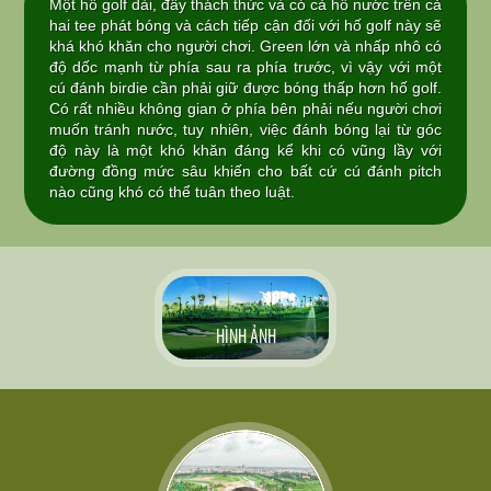
Một hố golf dài, đầy thách thức và có cả hồ nước trên cả
hai tee phát bóng và cách tiếp cận đối với hố golf này sẽ
khá khó khăn cho người chơi. Green lớn và nhấp nhô có
độ dốc mạnh từ phía sau ra phía trước, vì vậy với một
cú đánh birdie cần phải giữ được bóng thấp hơn hố golf.
Có rất nhiều không gian ở phía bên phải nếu người chơi
muốn tránh nước, tuy nhiên, việc đánh bóng lại từ góc
độ này là một khó khăn đáng kể khi có vũng lầy với
đường đồng mức sâu khiến cho bất cứ cú đánh pitch
nào cũng khó có thể tuân theo luật.
HÌNH ẢNH