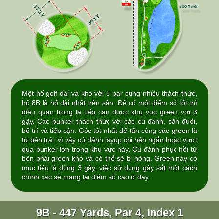
Một hố golf dài và khó với 5 par cùng nhiều thách thức,
hố 8B là hố dài nhất trên sân. Để có một điểm số tốt thì
điều quan trọng là tiếp cận được khu vực green với 3
gậy. Các bunker thách thức với các cú đánh, săn đuổi,
bố trí và tiếp cận. Góc tốt nhất để tấn công các green là
từ bên trái, vì vậy cú đánh layup chỉ nên ngắn hoặc vượt
qua bunker lớn trong khu vực này. Cú đánh phục hồi từ
bên phải green khó và có thể sẽ bị hỏng. Green này có
mục tiêu là dùng 3 gậy, việc sử dụng gậy sắt một cách
chính xác sẽ mang lại điểm số cao ở đây.
9B - 447 Yards, Par 4, Index 1