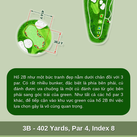
Hố 2B như một bức tranh đẹp nằm dưới chân đồi với 3
par. Có rất nhiều bunker, đặc biệt là phía bên phải, cú
đánh được ưa chuộng là một cú đánh cao từ góc bên
phải sang góc trái của green. Như tất cả các hố par 3
khác, để tiếp cận vào khu vực green của hố 2B thì việc
lựa chọn gậy là vô cùng quan trọng.
3B - 402 Yards, Par 4, Index 8