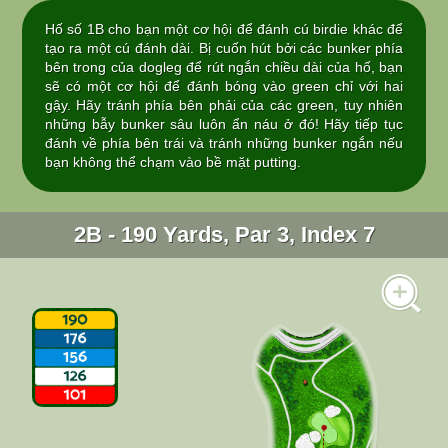
Hố số 1B cho bạn một cơ hội để đánh cú birdie khác để
tạo ra một cú đánh dài. Bị cuốn hút bởi các bunker phía
bên trong của dogleg để rút ngắn chiều dài của hố, bạn
sẽ có một cơ hội để đánh bóng vào green chỉ với hai
gậy. Hãy tránh phía bên phải của các green, tuy nhiên
những bẫy bunker sâu luôn ẩn náu ở đó! Hãy tiếp tục
đánh về phía bên trái và tránh những bunker ngắn nếu
bạn không thể chạm vào bề mặt putting.
2B - 190 Yards, Par 3, Index 7