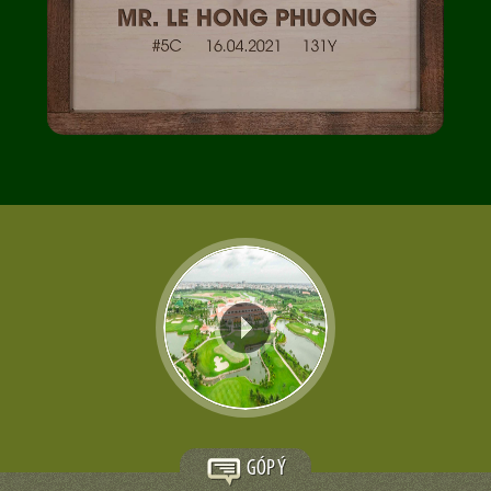
GÓP Ý