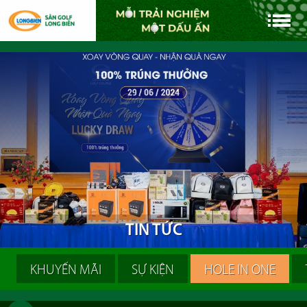
T
I
N
T
Ứ
C
KHUYẾN MÃI
SỰ KIỆN
HOLE IN ONE