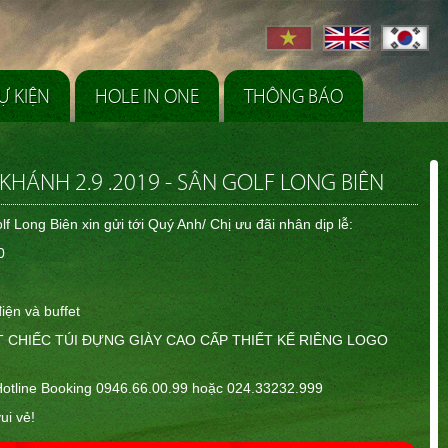
Ự KIỆN
HOLE IN ONE
THÔNG BÁO
HÁNH 2.9 .2019 - SÂN GOLF LONG BIÊN
lf Long Biên xin gửi tới Quý Anh/ Chị ưu đãi nhân dịp lễ:
00
iện và buffet
T CHIẾC TÚI ĐỰNG GIÀY CAO CẤP THIẾT KẾ RIÊNG LOGO
ố Hotline Booking 0946.66.00.99 hoặc 024.33232.999
ui vẻ!