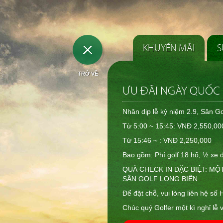
KHUYẾN MÃI
S
TRỞ VỀ
ƯU ĐÃI NGÀY QUỐC K
Nhân dịp lễ kỷ niệm 2.9, Sân Go
Từ 5:00 ~ 15:45: VNĐ 2,550,0
Từ 15:46 ~ : VNĐ 2,250,000
Bao gồm: Phí golf 18 hố, ½ xe đ
QUÀ CHECK IN ĐẶC BIỆT: MỘ
SÂN GOLF LONG BIÊN
Để đặt chỗ, vui lòng liên hệ s
Chúc quý Golfer một kì nghỉ lễ v