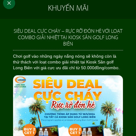
KHUYẾN MÃI
SIÊU DEAL CỰC CHÁY – RỰC RỠ ĐÓN HÈ VỚI LOẠT
COMBO GIẢI NHIỆT TẠI KIOSK SÂN GOLF LONG
BIÊN
Chơi golf vào những ngày nắng nóng sẽ không còn là
thử thách với loạt combo giải nhiệt tại Kiosk Sân golf
Long Biên với giá cực ưu đãi chỉ từ 50.000đồng/combo.