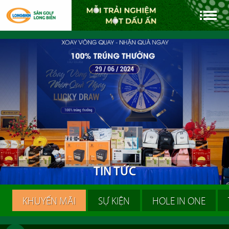
T
I
N
T
Ứ
C
KHUYẾN MÃI
SỰ KIỆN
HOLE IN ONE