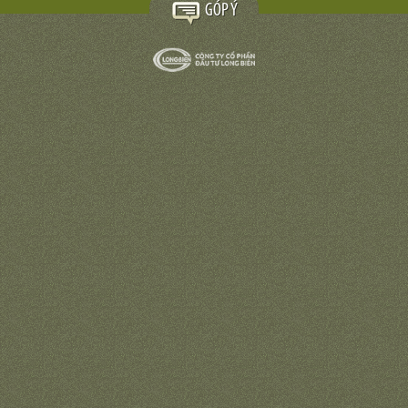
GÓP Ý