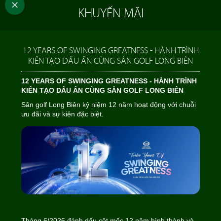
KHUYẾN MÃI
12 YEARS OF SWINGING GREATNESS - HÀNH TRÌNH
KIẾN TẠO DẤU ẤN CÙNG SÂN GOLF LONG BIÊN
12 YEARS OF SWINGING GREATNESS - HÀNH TRÌNH
KIẾN TẠO DẤU ẤN CÙNG SÂN GOLF LONG BIÊN
Sân golf Long Biên kỷ niệm 12 năm hoạt động với chuỗi
ưu đãi và sự kiện đặc biệt.
Tháng 6/2026 đánh dấu cột mốc 12 năm hình thành và