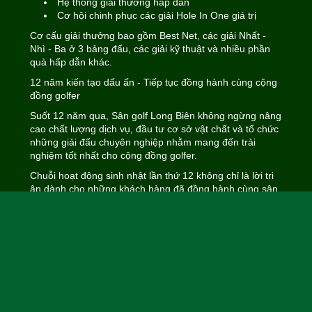
Hệ thống giải thưởng hấp dẫn
Cơ hội chinh phục các giải Hole In One giá trị
Cơ cấu giải thưởng bao gồm Best Net, các giải Nhất -
Nhì - Ba ở 3 bảng đấu, các giải kỹ thuật và nhiều phần
quà hấp dẫn khác.
12 năm kiến tạo dấu ấn - Tiếp tục đồng hành cùng cộng
đồng golfer
Suốt 12 năm qua, Sân golf Long Biên không ngừng nâng
cao chất lượng dịch vụ, đầu tư cơ sở vật chất và tổ chức
những giải đấu chuyên nghiệp nhằm mang đến trải
nghiệm tốt nhất cho cộng đồng golfer.
Chuỗi hoạt động sinh nhật lần thứ 12 không chỉ là lời tri
ân dành cho những khách hàng đã đồng hành cùng sân
trong suốt thời gian qua, mà còn là cơ hội để golfer tận
hưởng những đặc quyền hấp dẫn và cùng nhau tạo nên
những dấu ấn mới trên hành trình phát triển tiếp theo.
Thông tin chương trình
Thời gian: 01/06/2026 - 29/06/2026
Địa điểm: Sân golf Long Biên, Hà Nội
Hotline đặt sân: 094 666 0099