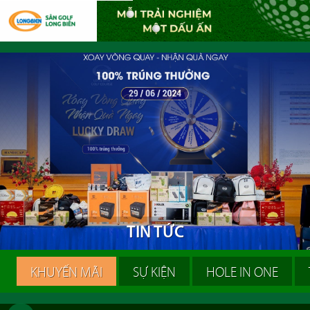
T
I
N
T
Ứ
C
KHUYẾN MÃI
SỰ KIỆN
HOLE IN ONE