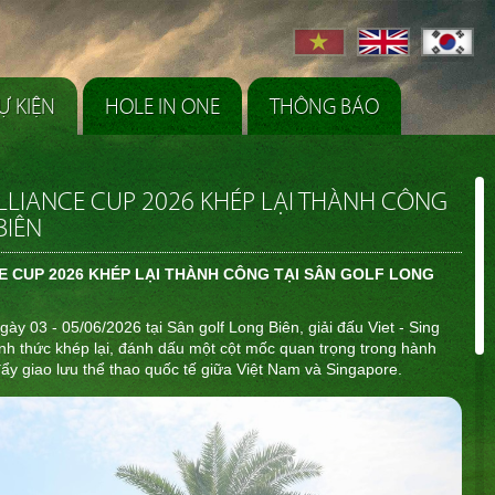
Ự KIỆN
HOLE IN ONE
THÔNG BÁO
 ALLIANCE CUP 2026 KHÉP LẠI THÀNH CÔNG
BIÊN
CE CUP 2026 KHÉP LẠI THÀNH CÔNG TẠI SÂN GOLF LONG
ngày 03 - 05/06/2026 tại Sân golf Long Biên, giải đấu Viet - Sing
ính thức khép lại, đánh dấu một cột mốc quan trọng trong hành
c đẩy giao lưu thể thao quốc tế giữa Việt Nam và Singapore.