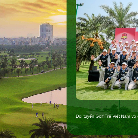
Đội tuyển Golf Trẻ Việt Nam vô 
Viet - Sing Junior Alliance Cup 
golf trẻ của Việt Nam và Singap
những màn tranh tài hấp dẫn the