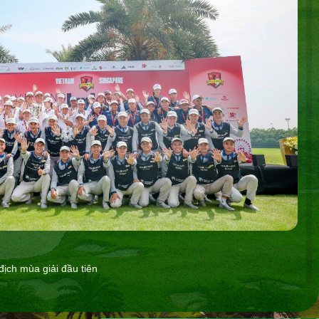
địch mùa giải đầu tiên
2026 là giải đấu đối kháng quốc tế đầu tiên dành cho các tài năng
ore. Trong suốt 3 ngày thi đấu, các vận động viên đã cống hiến
o thể thức Matchplay, thể hiện bản lĩnh, kỹ năng và tinh thần thi