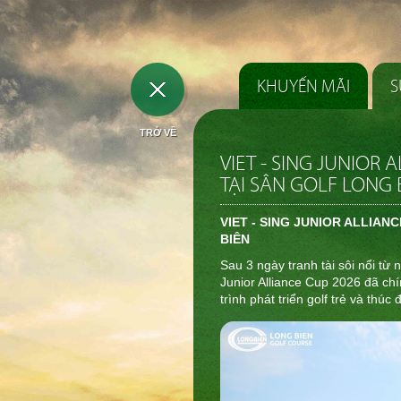
KHUYẾN MÃI
S
TRỞ VỀ
VIET - SING JUNIOR
TẠI SÂN GOLF LONG 
VIET - SING JUNIOR ALLIAN
BIÊN
Sau 3 ngày tranh tài sôi nổi từ 
Junior Alliance Cup 2026 đã ch
trình phát triển golf trẻ và thú