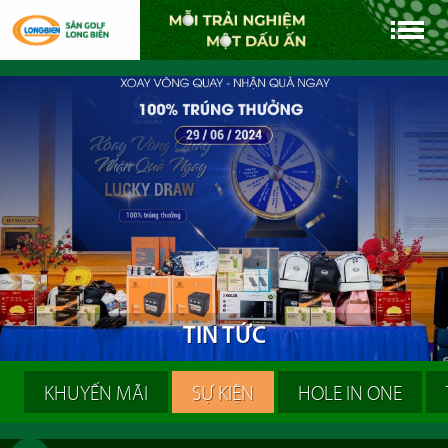
T
I
N
T
Ứ
C
KHUYẾN MÃI
SỰ KIỆN
HOLE IN ONE