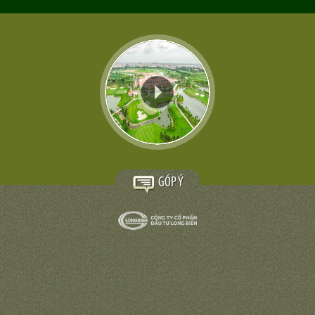
GÓP Ý