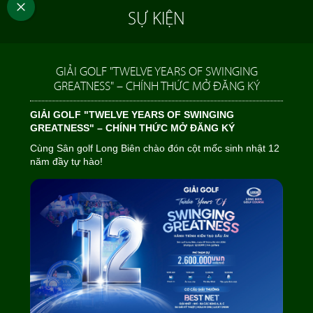
SỰ KIỆN
GIẢI GOLF "TWELVE YEARS OF SWINGING
GREATNESS" – CHÍNH THỨC MỞ ĐĂNG KÝ
GIẢI GOLF "TWELVE YEARS OF SWINGING
GREATNESS" – CHÍNH THỨC MỞ ĐĂNG KÝ
Cùng Sân golf Long Biên chào đón cột mốc sinh nhật 12
năm đầy tự hào!