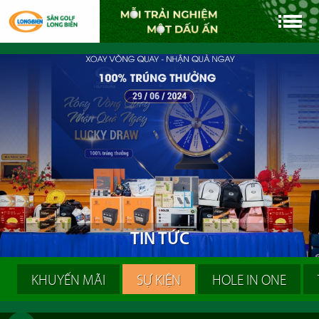
T
I
N
T
Ứ
C
KHUYẾN MÃI
SỰ KIỆN
HOLE IN ONE