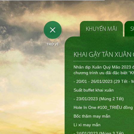
KHUYẾN MÃI
S
TRỞ VỀ
KHAI GẬY TÂN XUÂN
Nhân dịp Xuân Quý Mão 2023 đa
chương trình ưu đãi đặc biệt “K
- 20/01 - 26/01/2023 (29 Tết - 
Suất buffet khai xuân
- 23/01/2023 (Mùng 2 Tết)
Hole In One #100_TRIỆU đồng 
Bốc thăm may mắn
Lì xì may mắn
- 24/01/2023 (Mùng 3 Tết)