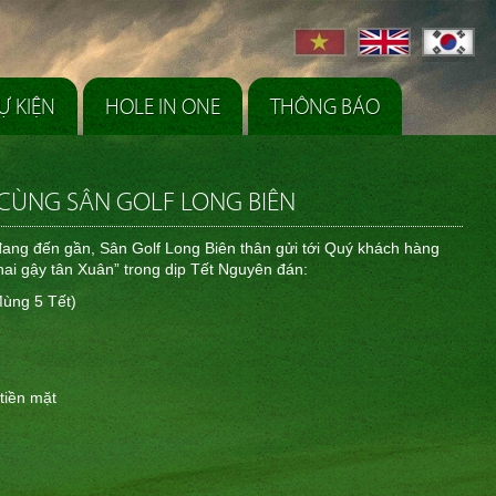
Ự KIỆN
HOLE IN ONE
THÔNG BÁO
 CÙNG SÂN GOLF LONG BIÊN
ng đến gần, Sân Golf Long Biên thân gửi tới Quý khách hàng
hai gậy tân Xuân” trong dịp Tết Nguyên đán:
Mùng 5 Tết)
tiền mặt