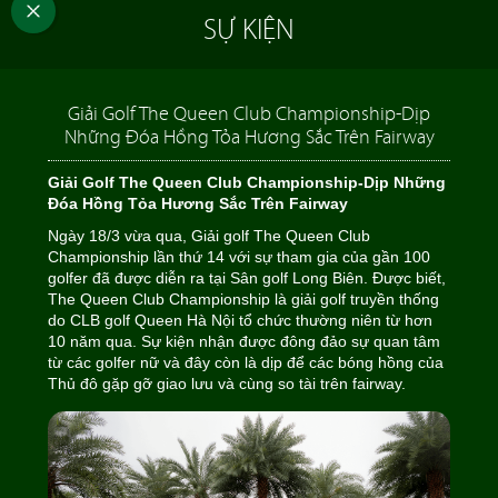
SỰ KIỆN
Giải Golf The Queen Club Championship-Dịp
Những Đóa Hồng Tỏa Hương Sắc Trên Fairway
Giải Golf The Queen Club Championship-Dịp Những
Đóa Hồng Tỏa Hương Sắc Trên Fairway
Ngày 18/3 vừa qua, Giải golf The Queen Club
Championship lần thứ 14 với sự tham gia của gần 100
golfer đã được diễn ra tại Sân golf Long Biên. Được biết,
The Queen Club Championship là giải golf truyền thống
do CLB golf Queen Hà Nội tổ chức thường niên từ hơn
10 năm qua. Sự kiện nhận được đông đảo sự quan tâm
từ các golfer nữ và đây còn là dịp để các bóng hồng của
Thủ đô gặp gỡ giao lưu và cùng so tài trên fairway.