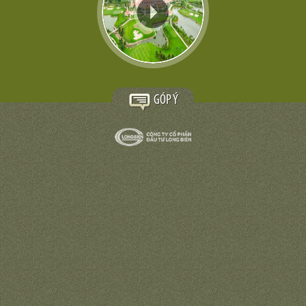
GÓP Ý