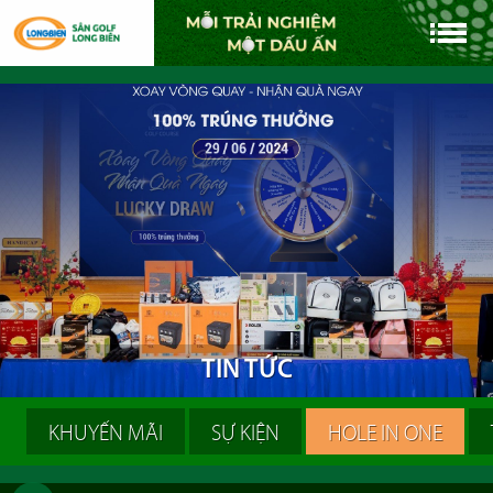
T
I
N
T
Ứ
C
KHUYẾN MÃI
SỰ KIỆN
HOLE IN ONE