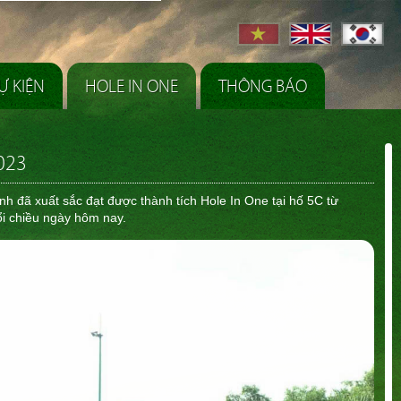
Ự KIỆN
HOLE IN ONE
THÔNG BÁO
023
nh đã xuất sắc đạt được thành tích Hole In One tại hố 5C từ
i chiều ngày hôm nay.