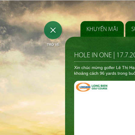
KHUYẾN MÃI
S
TRỞ VỀ
HOLE IN ONE | 17.7.2
Xin chúc mừng golfer Lê Thị Hạ
khoảng cách 96 yards trong buổ